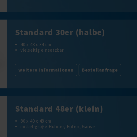
Standard 30er (halbe)
40 x 48 x 34 cm
vielseitig einsetzbar
weitere Informationen
Bestellanfrage
Standard 48er (klein)
80 x 40 x 48 cm
mittel-groβe Hühner, Enten, Gänse