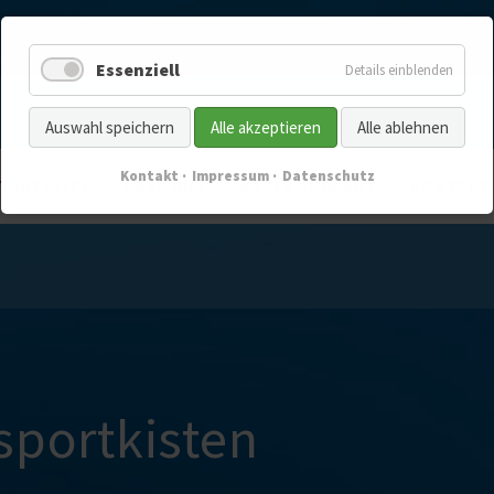
Essenziell
Details einblenden
Auswahl speichern
Alle akzeptieren
Alle ablehnen
Kontakt
Impressum
Datenschutz
TARTSEITE
ÜBER UNS
UNSER ANGEBOT
KONTAKT
nsportkisten